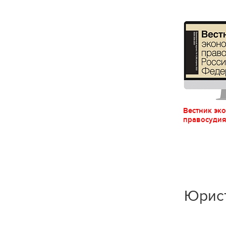
Вестник эк
правосуди
Юрист