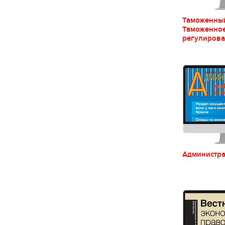
Таможенный
Таможенно
регулиров
Администра