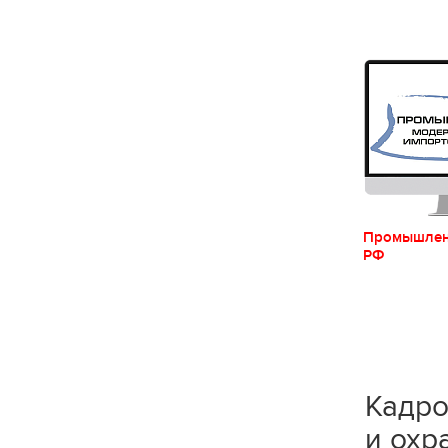
Промышленн
РФ
Кадро
и охр