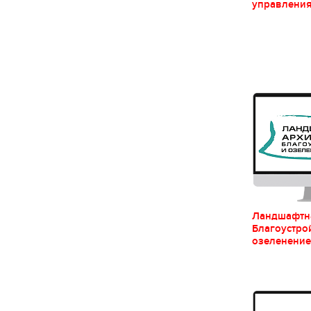
управлени
Ландшафтна
Благоустро
озеленение