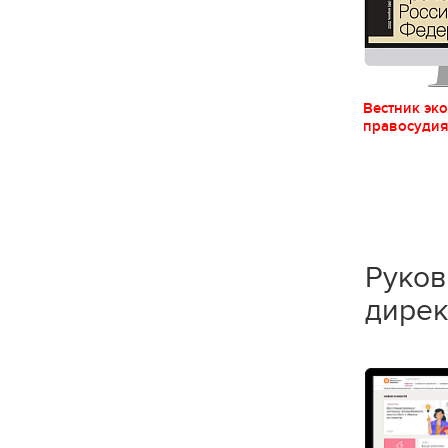
Вестник эк
правосуди
Руков
дирек