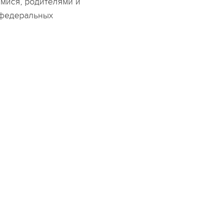
мися, родителями и
 федеральных