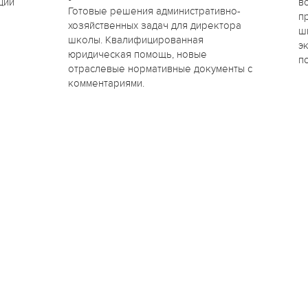
ции
в
Готовые решения административно-
п
хозяйственных задач для директора
ш
школы. Квалифицированная
э
юридическая помощь, новые
п
отраслевые нормативные документы с
комментариями.