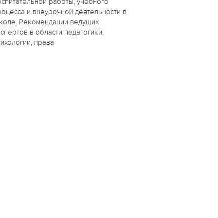
оспитательной работы, учебного
роцесса и внеурочной деятельности в
коле. Рекомендации ведущих
кспертов в области педагогики,
сихологии, права