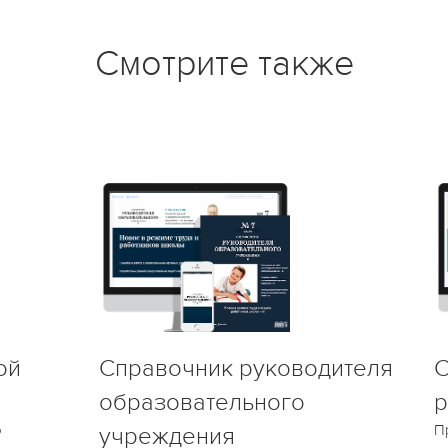
Смотрите также
ой
Справочник руководителя
С
образовательного
р
о
П
учреждения