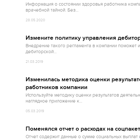
Информация о состоянии здоровья работника компан
врачебной тайной. Без...
28.05.2020
Измените политику управления дебито
Внедрение такого регламента в компании поможет 
дебиторской...
21.03.2019
Изменилась методика оценки результат
работников компании
Используйте методику оценки результатов деятель
наглядное приложение к...
05.03.2019
Поменялся отчет о расходах на соцпаке
Отчет содержит данные о сумме социальных выплат к