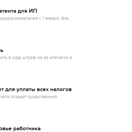
атента для ИП
редпринимателей с 1 января. Все,
ть
рить в суде штраф из-за опечатки в
ет для уплаты всех налогов
счета создает существенную
овье работника