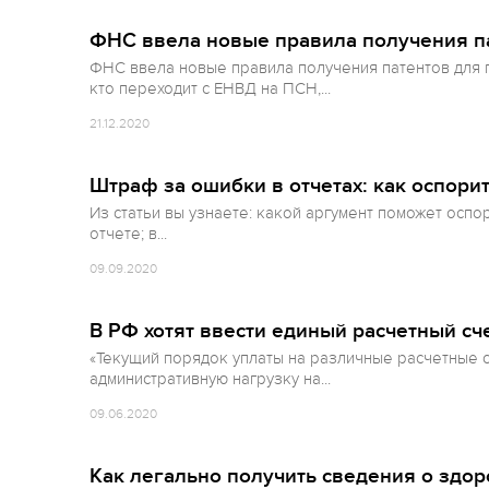
ФНС ввела новые правила получения п
ФНС ввела новые правила получения патентов для п
кто переходит с ЕНВД на ПСН,...
21.12.2020
Штраф за ошибки в отчетах: как оспори
Из статьи вы узнаете: какой аргумент поможет оспо
отчете; в...
09.09.2020
В РФ хотят ввести единый расчетный сч
«Текущий порядок уплаты на различные расчетные 
административную нагрузку на...
09.06.2020
Как легально получить сведения о здор