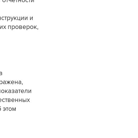
 отчетности
нструкции и
их проверок,
а
ражена,
показатели
щественных
б этом