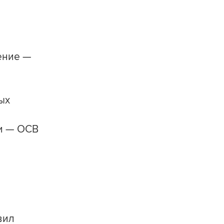
ение —
ых
ти — ОСВ
вил