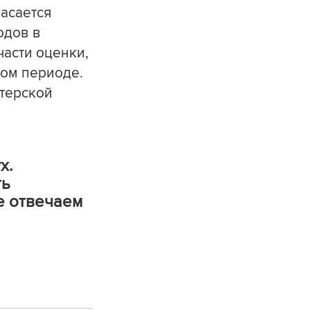
касается
одов в
части оценки,
ном периоде.
терской
х.
ть
же отвечаем